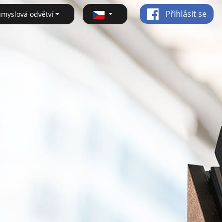
Přihlásit se
ůmyslová odvětví