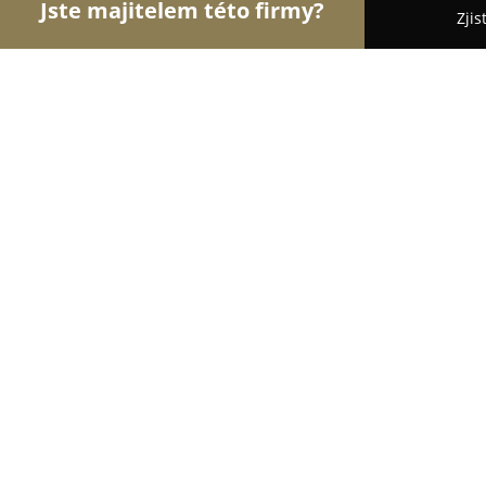
Jste majitelem této firmy?
Zjis
Orlové Stomatologie
Zubní Ordinace, Stomatolog
Stomatologie MUDr.Korandová
9
(39)
Plzeň, Americká 90/11
Zobrazit telefonní číslo