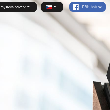
Přihlásit se
ůmyslová odvětví