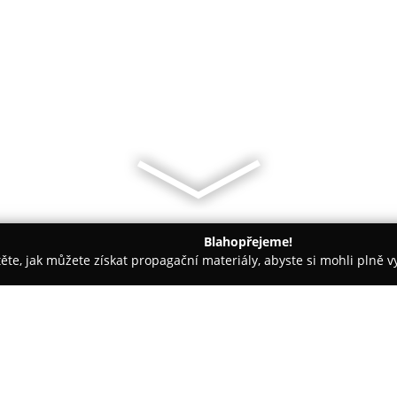
Blahopřejeme!
těte, jak můžete získat propagační materiály, abyste si mohli plně 
ie, Zubní Implantáty - Plzeň
MUDr. Markéta Hostičková - Zubn