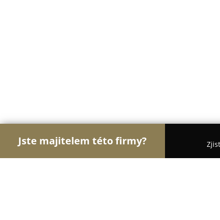
Jste majitelem této firmy?
Zjis
Orlové Stomatologie
Zubní Ordinace, Stomatolog