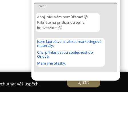
06:55
Ahoj, rádi Vám pomůžeme! 🙂
Klikněte na příslušnou téma
konverzace! 🙂
Jsem laureát, chci získat marketingové
materiály.
Chci přihlásit svou společnost do
Orlové.
Mám jiné otázky.
Zjistit
vychutnat Váš úspěch.
í Ordinace