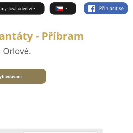
Přihlásit se
ůmyslová odvětví
antáty - Příbram
 Orlové.
yhledávání