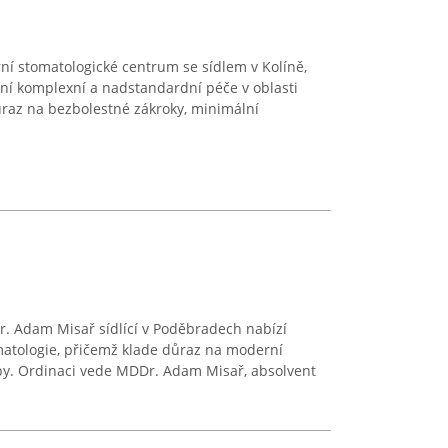
ní stomatologické centrum se sídlem v Kolíně,
ání komplexní a nadstandardní péče v oblasti
důraz na bezbolestné zákroky, minimální
 Adam Misař sídlící v Poděbradech nabízí
matologie, přičemž klade důraz na moderní
upy. Ordinaci vede MDDr. Adam Misař, absolvent