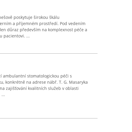
nešově poskytuje širokou škálu
derním a příjemném prostředí. Pod vedením
den důraz především na komplexnost péče a
 pacientovi. ...
í ambulantní stomatologickou péči s
u, konkrétně na adrese nábř. T. G. Masaryka
a zajišťování kvalitních služeb v oblasti
...