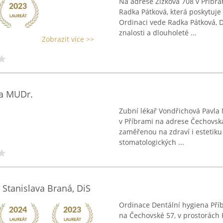
Na adrese Žižkova 708 v Příbra
Radka Pátková, která poskytuje 
Ordinaci vede Radka Pátková, D
znalosti a dlouholeté ...
Zobrazit více >>
la MUDr.
Zubní lékař Vondřichová Pavla
v Příbrami na adrese Čechovská
zaměřenou na zdraví i estetiku
stomatologických ...
 Stanislava Braná, DiS
Ordinace Dentální hygiena Příb
na Čechovské 57, v prostorách P