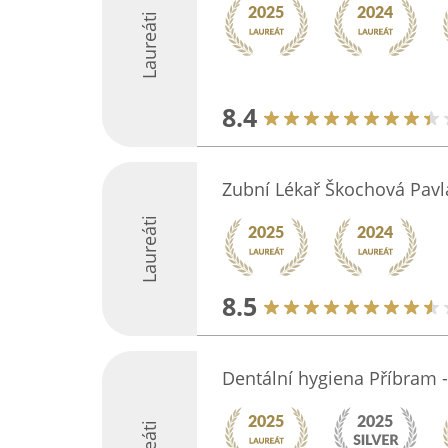
Laureáti
8.4
Zubní Lékař Škochová Pav
Laureáti
8.5
Dentální hygiena Příbram -