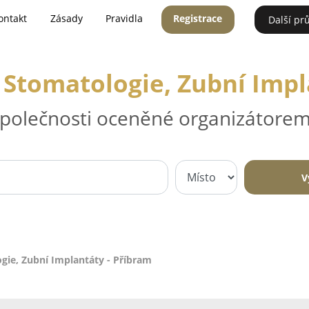
ontakt
Zásady
Pravidla
Registrace
Další pr
 Stomatologie, Zubní Impl
 společnosti oceněné organizátorem
V
gie, Zubní Implantáty - Příbram