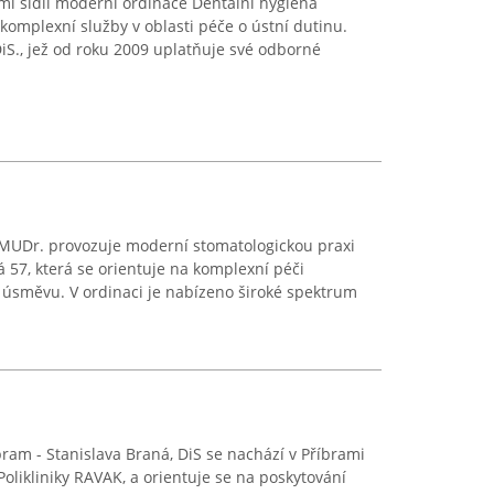
mi sídlí moderní ordinace Dentální hygiena
komplexní služby v oblasti péče o ústní dutinu.
iS., jež od roku 2009 uplatňuje své odborné
 MUDr. provozuje moderní stomatologickou praxi
 57, která se orientuje na komplexní péči
 úsměvu. V ordinaci je nabízeno široké spektrum
ram - Stanislava Braná, DiS se nachází v Příbrami
olikliniky RAVAK, a orientuje se na poskytování