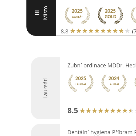
Místo
III
8.8
(
Zubní ordinace MDDr. Hed
Laureáti
8.5
Dentální hygiena Příbram 