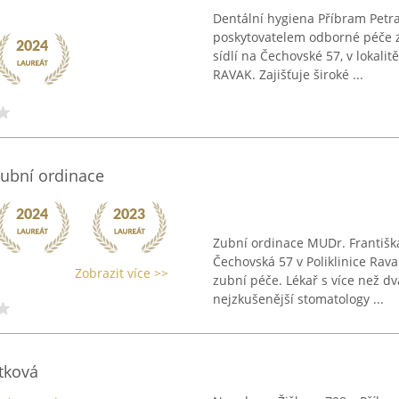
Dentální hygiena Příbram Petr
poskytovatelem odborné péče z
sídlí na Čechovské 57, v lokalit
RAVAK. Zajišťuje široké ...
Zubní ordinace
Zubní ordinace MUDr. Františk
Čechovská 57 v Poliklinice Rav
Zobrazit více >>
zubní péče. Lékař s více než d
nejzkušenější stomatology ...
tková