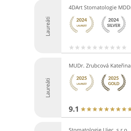
4DArt Stomatologie MDDr
Laureáti
MUDr. Zrubcová Kateřina
Laureáti
9.1
Stomatologie Ujec, s.r.o.