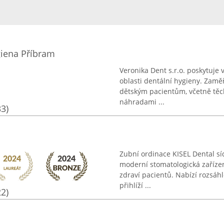
giena Příbram
Veronika Dent s.r.o. poskytuje
oblasti dentální hygieny. Zaměř
dětským pacientům, včetně těch
náhradami ...
33)
Zubní ordinace KISEL Dental sí
moderní stomatologická zařízen
zdraví pacientů. Nabízí rozsáh
přihlíží ...
22)