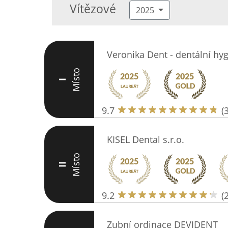
Vítězové
2025
Veronika Dent - dentální hy
Místo
I
9.7
(
KISEL Dental s.r.o.
Místo
II
9.2
(
Zubní ordinace DEVIDENT