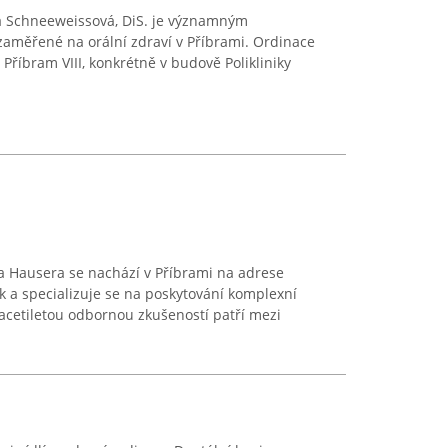
a Schneeweissová, DiS. je významným
aměřené na orální zdraví v Příbrami. Ordinace
ě Příbram VIII, konkrétně v budově Polikliniky
a Hausera se nachází v Příbrami na adrese
ak a specializuje se na poskytování komplexní
vacetiletou odbornou zkušeností patří mezi