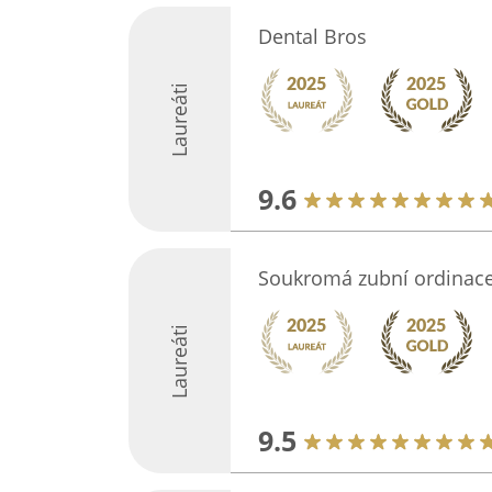
Dental Bros
Laureáti
9.6
Soukromá zubní ordinac
Laureáti
9.5