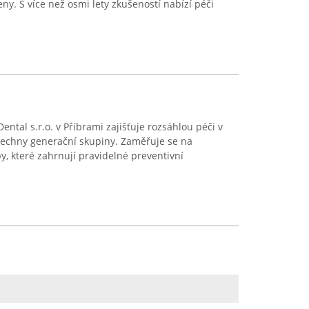
y. S více než osmi lety zkušeností nabízí péči
ntal s.r.o. v Příbrami zajišťuje rozsáhlou péči v
všechny generační skupiny. Zaměřuje se na
y, které zahrnují pravidelné preventivní