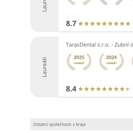
Laureáti
8.7
TarasDental s.r.o. - Zubní 
Laureáti
8.4
Ostatní společnosti z kraje