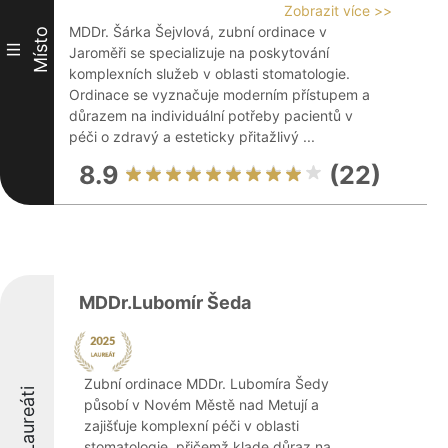
Zobrazit více >>
MDDr. Šárka Šejvlová, zubní ordinace v
Místo
III
Jaroměři se specializuje na poskytování
komplexních služeb v oblasti stomatologie.
Ordinace se vyznačuje moderním přístupem a
důrazem na individuální potřeby pacientů v
péči o zdravý a esteticky přitažlivý ...
8.9
(22)
MDDr.Lubomír Šeda
Zubní ordinace MDDr. Lubomíra Šedy
Laureáti
působí v Novém Městě nad Metují a
zajišťuje komplexní péči v oblasti
stomatologie, přičemž klade důraz na