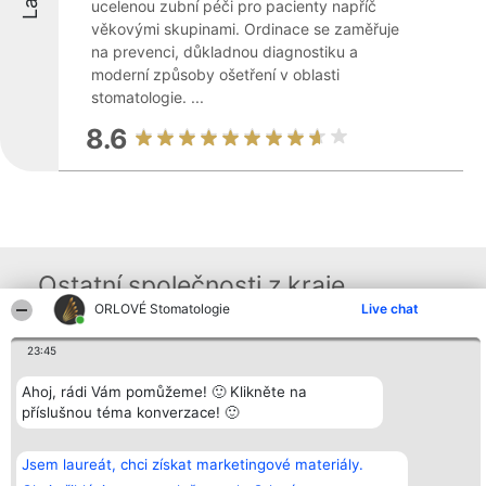
ucelenou zubní péči pro pacienty napříč
věkovými skupinami. Ordinace se zaměřuje
na prevenci, důkladnou diagnostiku a
moderní způsoby ošetření v oblasti
stomatologie. ...
8.6
Ostatní společnosti z kraje
ORLOVÉ Stomatologie
Live chat
23:45
Organizátor hlasování
Plebiscyt
Kontakt
Bright Side Solutions sp. z o.
Vítězové
Kontakt
o. sp. k.
Ahoj, rádi Vám pomůžeme! 🙂 Klikněte na
Seznam všech
ul. Ruska 22
laureátů
příslušnou téma konverzace! 🙂
Wrocław 50-079
Zásady
KRS 0000749100 | Regon
Pravidla
381313360 | NIP 8943132676
Zásady
Jsem laureát, chci získat marketingové materiály.
ochrany