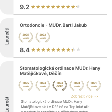
9.2
Ortodoncie - MUDr. Bartl Jakub
Laureáti
8.4
Stomatologická ordinace MUDr. Hany
Matějíčkové, Děčín
Zobrazit více >>
Laureáti
Stomatologická ordinace MUDr. Hany
Matějíčkové sídlí v Děčíně na Teplické ulici
a poskytuje rozsáhlou a důkladnou zubní