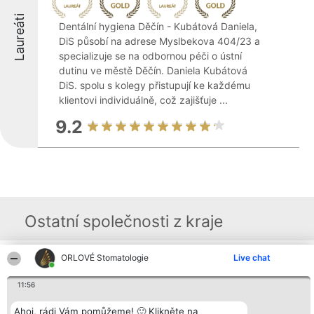
Laureáti
Dentální hygiena Děčín - Kubátová Daniela,
DiS působí na adrese Myslbekova 404/23 a
specializuje se na odbornou péči o ústní
dutinu ve městě Děčín. Daniela Kubátová
DiS. spolu s kolegy přistupují ke každému
klientovi individuálně, což zajišťuje ...
9.2
Ostatní společnosti z kraje
ORLOVÉ Stomatologie
Live chat
Organizátor hlasování
Plebiscyt
Kontakt
Bright Side Solutions sp. z o.
Vítězové
Kontakt
11:56
o. sp. k.
Seznam všech
ul. Ruska 22
laureátů
Wrocław 50-079
Ahoj, rádi Vám pomůžeme! 🙂 Klikněte na
Zásady