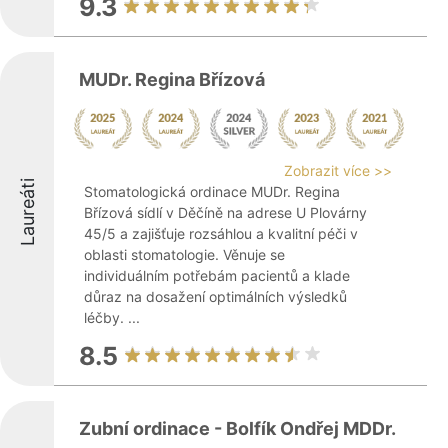
9.3
MUDr. Regina Břízová
Zobrazit více >>
Laureáti
Stomatologická ordinace MUDr. Regina
Břízová sídlí v Děčíně na adrese U Plovárny
45/5 a zajišťuje rozsáhlou a kvalitní péči v
oblasti stomatologie. Věnuje se
individuálním potřebám pacientů a klade
důraz na dosažení optimálních výsledků
léčby. ...
8.5
Zubní ordinace - Bolfík Ondřej MDDr.