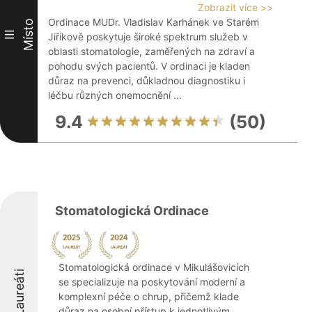
Zobrazit více >>
Ordinace MUDr. Vladislav Karhánek ve Starém
Místo
III
Jiříkově poskytuje široké spektrum služeb v
oblasti stomatologie, zaměřených na zdraví a
pohodu svých pacientů. V ordinaci je kladen
důraz na prevenci, důkladnou diagnostiku i
léčbu různých onemocnění ...
9.4
(50)
Stomatologická Ordinace
Stomatologická ordinace v Mikulášovicích
Laureáti
se specializuje na poskytování moderní a
komplexní péče o chrup, přičemž klade
důraz na osobní přístup k jednotlivým