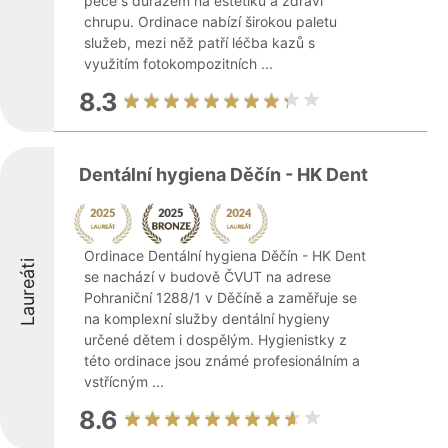
péče s důrazem na estetiku a zdraví
chrupu. Ordinace nabízí širokou paletu
služeb, mezi něž patří léčba kazů s
využitím fotokompozitních ...
8.3
Dentální hygiena Děčín - HK Dent
Ordinace Dentální hygiena Děčín - HK Dent
Laureáti
se nachází v budově ČVUT na adrese
Pohraniční 1288/1 v Děčíně a zaměřuje se
na komplexní služby dentální hygieny
určené dětem i dospělým. Hygienistky z
této ordinace jsou známé profesionálním a
vstřícným ...
8.6