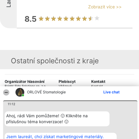
Zobrazit více >>
8.5
Ostatní společnosti z kraje
Organizátor hlasování
Plebiscyt
Kontakt
Bright Side Solutions sp. z o.
Vítězové
Kontakt
o. sp. k.
Seznam všech
ORLOVÉ Stomatologie
Live chat
ul. Ruska 22
laureátů
Wrocław 50-079
Zásady
11:12
KRS 0000749100 | Regon
Pravidla
381313360 | NIP 8943132676
Zásady
ochrany
Ahoj, rádi Vám pomůžeme! 🙂 Klikněte na
osobních údajů
příslušnou téma konverzace! 🙂
Jsem laureát, chci získat marketingové materiály.